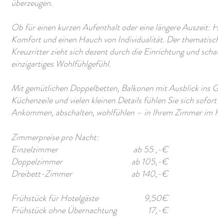
überzeugen.
Ob für einen kurzen Aufenthalt oder eine längere Auszeit: H
Komfort und einen Hauch von Individualität. Der thematis
Kreuzritter zieht sich dezent durch die Einrichtung und scha
einzigartiges Wohlfühlgefühl.
Mit gemütlichen Doppelbetten, Balkonen mit Ausblick ins G
Küchenzeile und vielen kleinen Details fühlen Sie sich sofort
Ankommen, abschalten, wohlfühlen – in Ihrem Zimmer im H
Zimmerpreise pro Nacht:
Einzelzimmer
ab 55 ,-€
Doppelzimmer
ab 105,-€
Dreibett-Zimmer
ab 140,-€
Frühstück für Hotelgäste
9,50€
Frühstück ohne Übernachtung
17,-€