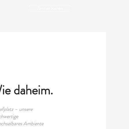
Zimmer buchen
KONTAKT
Wie daheim.
afplatz – unsere
chwertige
echselbares Ambiente