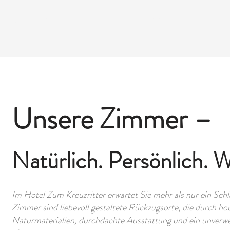
FRÜHSTÜCK
GALERIE
AKTIVITÄTEN
Unsere Zimmer –
Natürlich. Persönlich. 
Im Hotel Zum Kreuzritter erwartet Sie mehr als nur ein Schl
Zimmer sind liebevoll gestaltete Rückzugsorte, die durch ho
Naturmaterialien, durchdachte Ausstattung und ein unverw