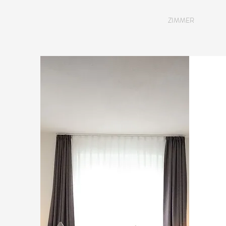
START
ZIMMER