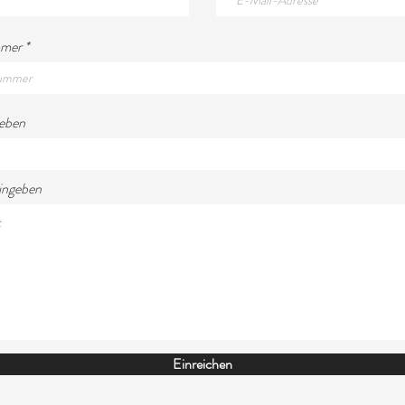
mmer
geben
ingeben
Einreichen